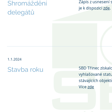
Zápis z usnesení
Shromáždění
je k dispozici
zde
.
delegátů
1.1.2024
SBD Třinec získal
Stavba roku
vyhlašované stat
stávajících objekt
Více
zde