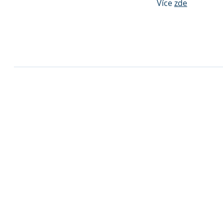
Více
zde
Stavební bytové družstvo Třinec
1. máje 129, 739 61 Třinec