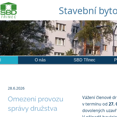
Stavební byto
d
O nás
SBD Třinec
P
28.6.2026
Vážení členové d
Omezení provozu
v termínu od
27. 
správy družstva
dovolených uzavř