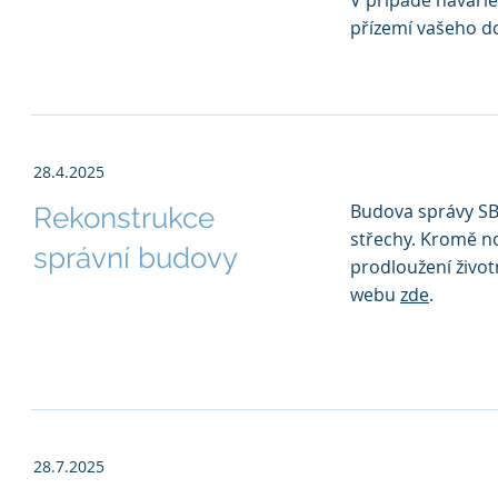
V případě havárie
přízemí vašeho 
28.4.2025
Budova správy SB
Rekonstrukce
střechy. Kromě no
správní budovy
prodloužení živo
webu
zde
.
28.7.2025